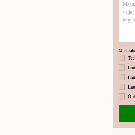
Mis lisat
Tee
Lau
Lau
Lau
Õht