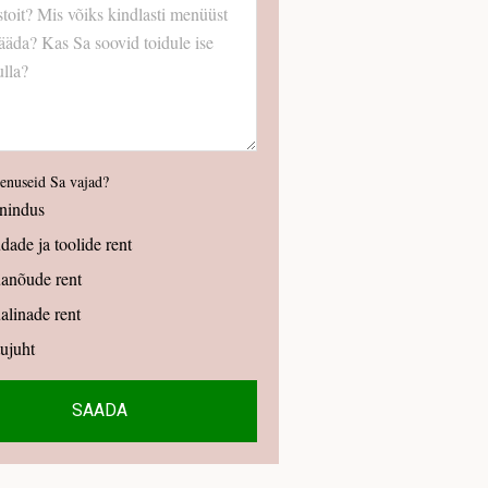
eenuseid Sa vajad?
nindus
dade ja toolide rent
anõude rent
alinade rent
ujuht