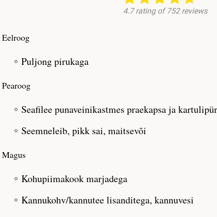
Eelroog
Puljong pirukaga
Pearoog
Seafilee punaveinikastmes praekapsa ja kartulipü
Seemneleib, pikk sai, maitsevõi
Magus
Kohupiimakook marjadega
Kannukohv/kannutee lisanditega, kannuvesi