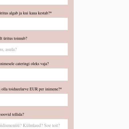
üritus algab ja kui kaua kestab?
lt üritus toimub?
nimesele cateringi oleks vaja?
 olla toidueelarve EUR per inimene?
 soovid tellida?