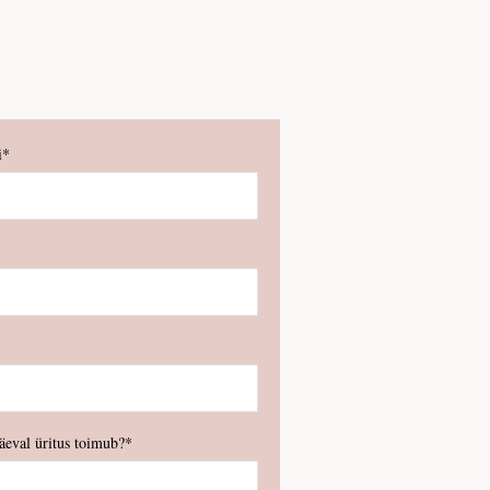
i
eval üritus toimub?